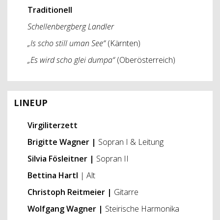
Traditionell
Schellenbergberg Landler
„Is scho still uman See“
(Kärnten)
„Es wird scho glei dumpa“
(Oberösterreich)
LINEUP
Virgiliterzett
Brigitte Wagner |
Sopran I & Leitung
Silvia Fösleitner |
Sopran II
Bettina Hartl
| Alt
Christoph Reitmeier |
Gitarre
Wolfgang Wagner |
Steirische Harmonika