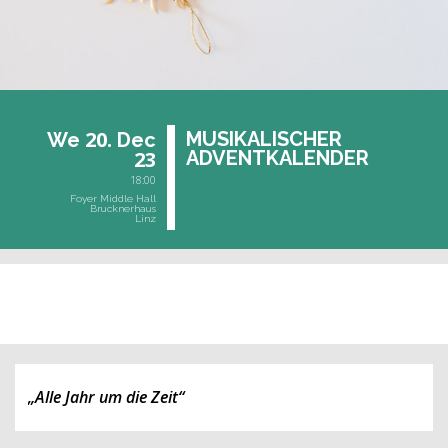
20.
MU­SI­KA­LI­SCHER
We
Dec
23
AD­VENT­KA­LEN­DER
18:00
Foyer Middle Hall
Brucknerhaus
Linz
past event
„Alle Jahr um die Zeit“