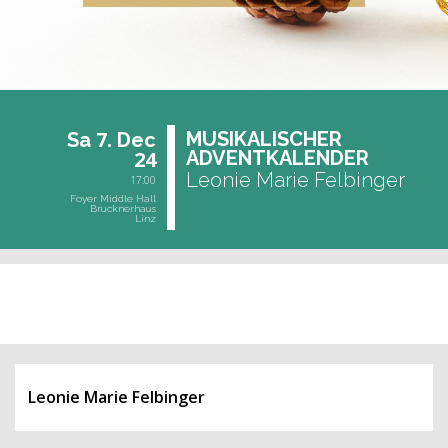
7.
MU­SI­KA­LI­SCHER
Sa
Dec
24
AD­VENT­KA­LEN­DER
Leonie Marie Felbinger
17:00
Foyer Middle Hall
Brucknerhaus
Linz
past event
Leonie Marie Felbinger