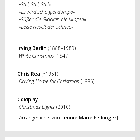
»Still, Still, Still«
»Es wird scho glei dumpa«
»Süßer die Glocken nie klingen«
»Leise rieselt der Schnee«
Irving Berlin
(1888–1989)
White Christmas
(1947)
Chris Rea
(*1951)
Driving Home for Christmas
(1986)
Coldplay
Christmas Lights
(2010)
[Arrangements von
Leonie Marie Felbinger
]