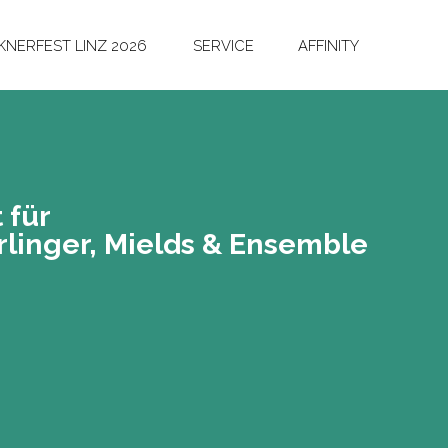
NERFEST LINZ 2026
SERVICE
AFFINITY
 für
lin­ger, Miel­ds & En­sem­ble