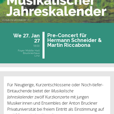
Musikalischer Jahreskalender 26-27
27.
Pre-Con­cert für
We
Jan
27
Her­mann Schnei­der &
Mar­tin Ric­c­a­bo­na
18:00
Foyer Middle Hall
Brucknerhaus
Linz
Für Neugierige, Kurzentschlossene oder Noch-tiefer-
Eintauchende bietet der
Musikalische
Jahreskalender
zwölf
Kurzkonzerte mit jungen
Musiker:innen und Ensembles der Anton Bruckner
Privatuniversität bei freiem Eintritt als Einstimmung auf