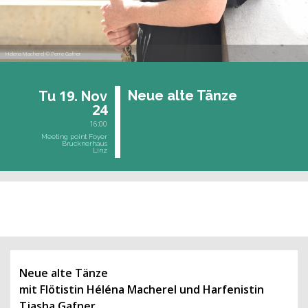
Helena Macherel © Perre Gafner
19.
Neue alte Tänze
Tu
Nov
24
16:00
Meeting point Foyer
Brucknerhaus
Linz
past event
Neue alte Tänze
mit Flötistin Héléna Macherel und Harfenistin
Tjasha Gafner