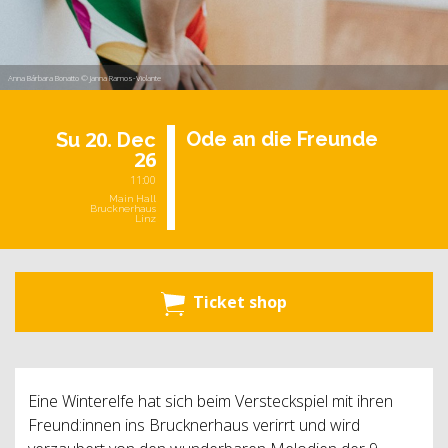
Anna Bárbara Bonatto © Janna Ramos-Violante
20.
Ode an die Freun­de
Su
Dec
26
11:00
Main Hall
Brucknerhaus
Linz
Ticket shop
Eine Winterelfe hat sich beim Versteckspiel mit ihren
Freund:innen ins Brucknerhaus verirrt und wird