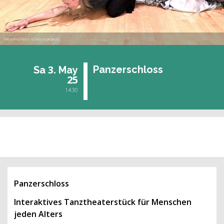
Panzerschloss © HELIX projects
3.
Pan­zer­schloss
Sa
May
25
14:30
past event
Panzerschloss
Interaktives Tanztheaterstück für Menschen
jeden Alters