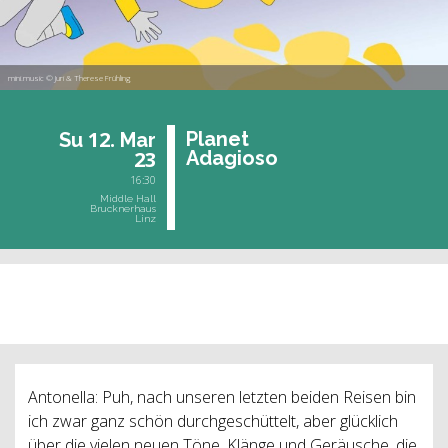
mini.music © Juri & Therese Frühling
12.
Pla­net
Su
Mar
23
Ada­gio­so
16:30
Middle Hall
Brucknerhaus
Linz
past event
Antonella: Puh, nach unseren letzten beiden Reisen bin
ich zwar ganz schön durchgeschüttelt, aber glücklich
über die vielen neuen Töne, Klänge und Geräusche, die