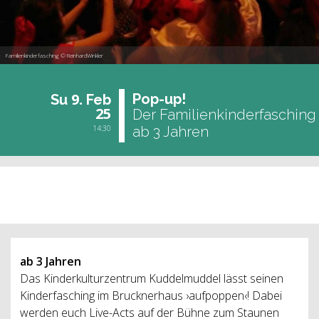
Familienkinderfasching © ReinhardWinkler
9.
Pop-up!
Su
Feb
25
Der Familienkinderfasching
14:30
ab 3 Jahren
past event
ab 3 Jahren
Das Kinderkulturzentrum Kuddelmuddel lässt seinen
Kinderfasching im Brucknerhaus ›aufpoppen‹! Dabei
werden euch Live-Acts auf der Bühne zum Staunen