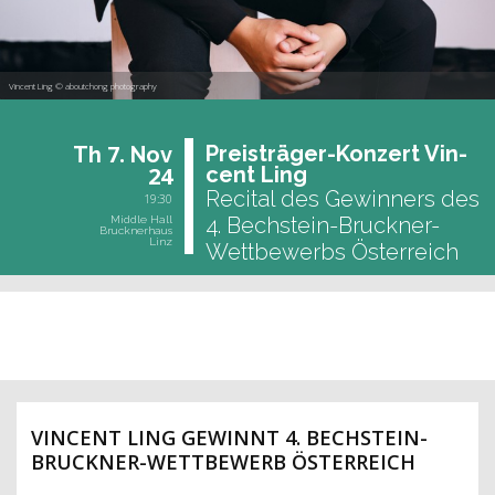
Vincent Ling © aboutchong photography
7.
Preis­trä­ger-Kon­zert Vin­
Th
Nov
24
cent Ling
Recital des Gewinners des
19:30
4. Bechstein-Bruckner-
Middle Hall
Brucknerhaus
Linz
Wettbewerbs Österreich
past event
VINCENT LING GEWINNT 4. BECHSTEIN-
BRUCKNER-WETTBEWERB ÖSTERREICH