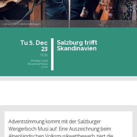
Lodestar Trio © Sabrina Dallot Seguro
5.
Salz­burg trifft
Tu
Dec
23
Skan­di­na­vi­en
19:30
Middle Hall
Brucknerhaus
Linz
past event
Adventstimmung kommt mit der Salzburger
Wengerboch Musi auf. Eine Auszeichnung beim
Alpenländischen Volksmusikwettbewerb ziert die