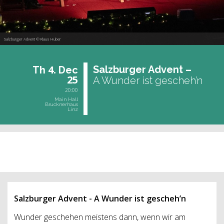
Salzburger Advent © Klaus Huber
4.
Salz­bur­ger Ad­vent –
Th
Dec
25
A Wunder ist gescheh’n
20:00
Main Hall
Brucknerhaus
Linz
past event
Salzburger Advent - A Wunder ist gescheh’n
Wunder geschehen meistens dann, wenn wir am