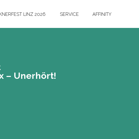
NERFEST LINZ 2026
SERVICE
AFFINITY
t
 – Un­er­hört!