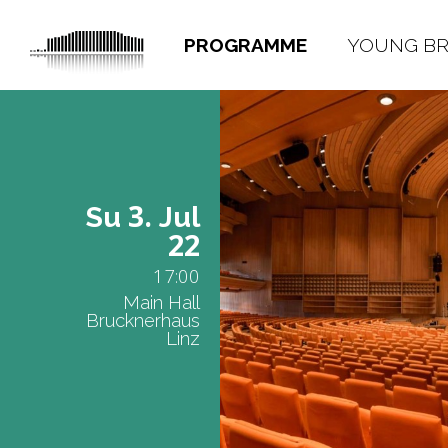
PROGRAMME
YOUNG B
3.
Su
Jul
22
17:00
Main Hall
Brucknerhaus
Linz