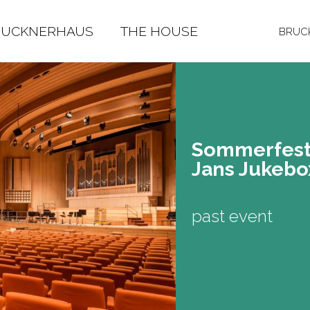
RUCKNERHAUS
THE HOUSE
BRUCK
Som­mer­fes
Jans Juke­box
past event