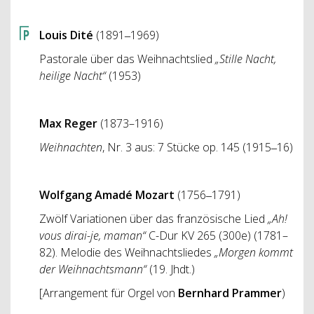
Louis Dité
(1891‒1969)
Pastorale über das Weihnachtslied
„Stille Nacht,
heilige Nacht“
(1953)
Max Reger
(1873–1916)
Weihnachten
, Nr. 3 aus: 7 Stücke op. 145 (1915‒16)
Wolfgang Amadé Mozart
(1756‒1791)
Zwölf Variationen über das französische Lied
„Ah!
vous dirai-je, maman“
C-Dur KV 265 (300e) (1781–
82). Melodie des Weihnachtsliedes
„Morgen kommt
der Weihnachtsmann“
(19. Jhdt.)
[Arrangement für Orgel von
Bernhard Prammer
)