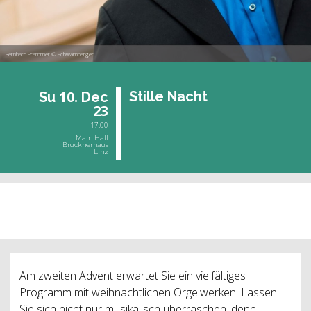
Bernhard Prammer © Schwamberger
10.
Stil­le Nacht
Su
Dec
23
17:00
Main Hall
Brucknerhaus
Linz
past event
Am zweiten Advent erwartet Sie ein vielfältiges
Programm mit weihnachtlichen Orgelwerken. Lassen
Sie sich nicht nur musikalisch überraschen, denn