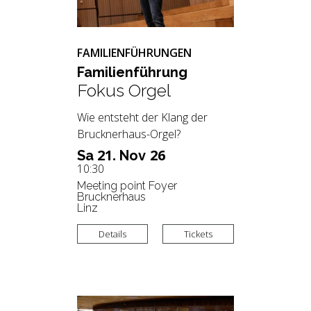
FAMILIENFÜHRUNGEN
Fa­mi­li­en­füh­rung
Fokus Orgel
Wie entsteht der Klang der
Brucknerhaus-Orgel?
21.
26
Sa
Nov
10:30
Meeting point Foyer
Brucknerhaus
Linz
Details
Tickets