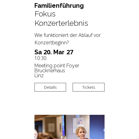
Fa­mi­li­en­füh­rung
Fokus
Konzerterlebnis
Wie funktioniert der Ablauf vor
Konzertbeginn?
20.
27
Sa
Mar
10:30
Meeting point Foyer
Brucknerhaus
Linz
Details
Tickets