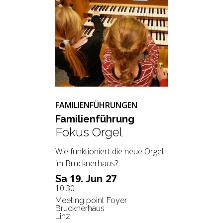
FAMILIENFÜHRUNGEN
Fa­mi­li­en­füh­rung
Fokus Orgel
Wie funktioniert die neue Orgel
im Brucknerhaus?
19.
27
Sa
Jun
10:30
Meeting point Foyer
Brucknerhaus
Linz