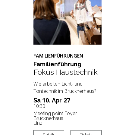
FAMILIENFÜHRUNGEN
Fa­mi­li­en­füh­rung
Fokus Haustechnik
Wie arbeiten Licht- und
Tontechnik im Brucknerhaus?
10.
27
Sa
Apr
10:30
Meeting point Foyer
Brucknerhaus
Linz
Details
Tickets