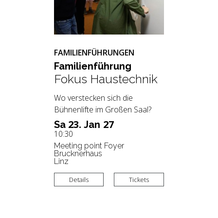
FAMILIENFÜHRUNGEN
Fa­mi­li­en­füh­rung
Fokus Haustechnik
Wo verstecken sich die
Bühnenlifte im Großen Saal?
23.
27
Sa
Jan
10:30
Meeting point Foyer
Brucknerhaus
Linz
Details
Tickets