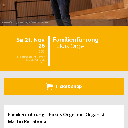
Familienführung Focus Orgel © Reinhard Winkler
21.
Fa­mi­li­en­füh­rung
Sa
Nov
26
Fokus Orgel
10:30
Meeting point Foyer
Brucknerhaus
Linz
Ticket shop
Familienführung –
Fokus Orgel
mit Organist
Martin Riccabona