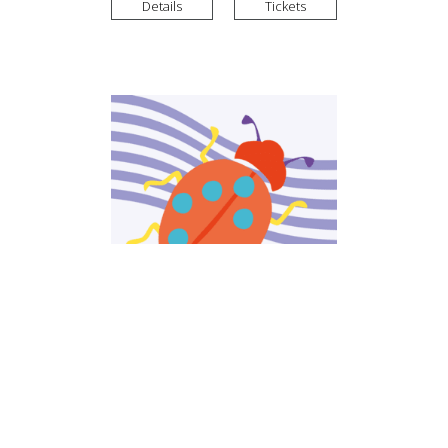
Details
Tickets
BRUCKNERHÄUSCHEN 1+
Zirp
Können wir die lustigen Kribbel-
Krabbelwesen entdecken und