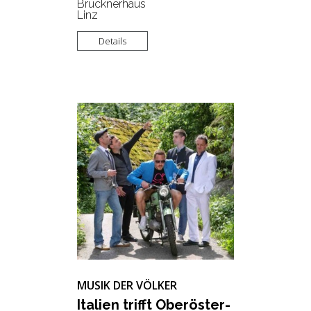
Brucknerhaus
Linz
Details
MUSIK DER VÖLKER
Ita­li­en trifft Ober­ös­ter­