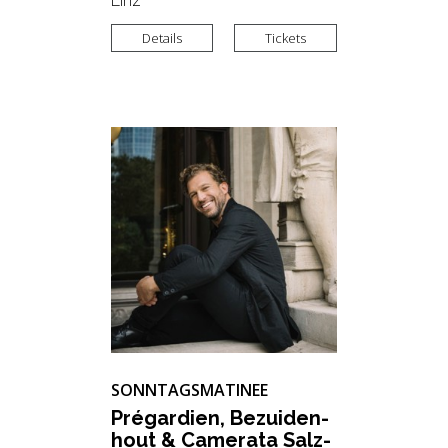
Linz
Details
Tickets
SONNTAGSMATINEE
Pré­gar­di­en, Be­zu­i­den­
hout & Ca­me­ra­ta Salz­