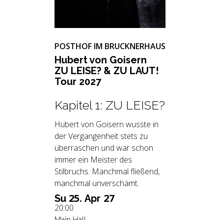
POSTHOF IM BRUCKNERHAUS
Hu­bert von Goi­sern
ZU LEISE? & ZU LAUT!
Tour 2027
Kapitel 1: ZU LEISE?
Hubert von Goisern wusste in
der Vergangenheit stets zu
überraschen und war schon
immer ein Meister des
Stilbruchs. Manchmal fließend,
manchmal unverschämt.
25.
27
Su
Apr
20:00
Main Hall