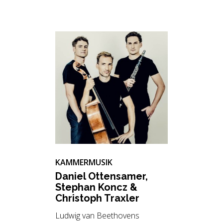
KAMMERMUSIK
Da­ni­el Ot­ten­sa­mer,
Ste­phan Koncz &
Chris­toph Trax­ler
Ludwig van Beethovens