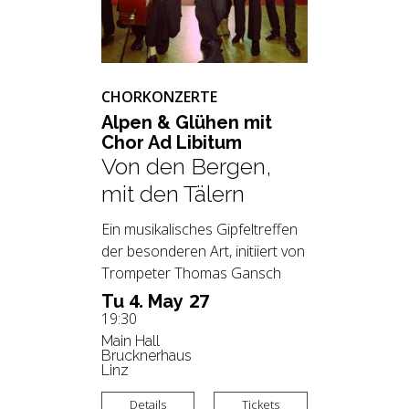
CHORKONZERTE
Alpen & Glü­hen mit
Chor Ad Li­bi­tum
Von den Bergen,
mit den Tälern
Ein musikalisches Gipfeltreffen
der besonderen Art, initiiert von
Trompeter Thomas Gansch
4.
27
Tu
May
19:30
Main Hall
Brucknerhaus
Linz
Details
Tickets