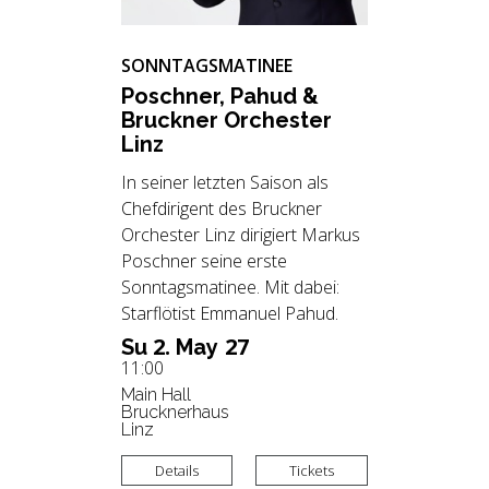
SONNTAGSMATINEE
Po­sch­ner, Pahud &
Bruck­ner Or­ches­ter
Linz
In seiner letzten Saison als
Chefdirigent des Bruckner
Orchester Linz dirigiert Markus
Poschner seine erste
Sonntagsmatinee. Mit dabei:
Starflötist Emmanuel Pahud.
2.
27
Su
May
11:00
Main Hall
Brucknerhaus
Linz
Details
Tickets