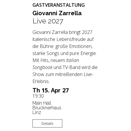
GASTVERANSTALTUNG
Gio­van­ni Zar­rel­la
Live 2027
Giovanni Zarrella bringt 2027
italienische Lebensfreude auf
die Bühne: große Emotionen,
starke Songs und pure Energie.
Mit Hits, neuem
Italian
Songbook
und TV-Band wird die
Show zum mitreißenden Live-
Erlebnis.
15.
27
Th
Apr
19:30
Main Hall
Brucknerhaus
Linz
Details