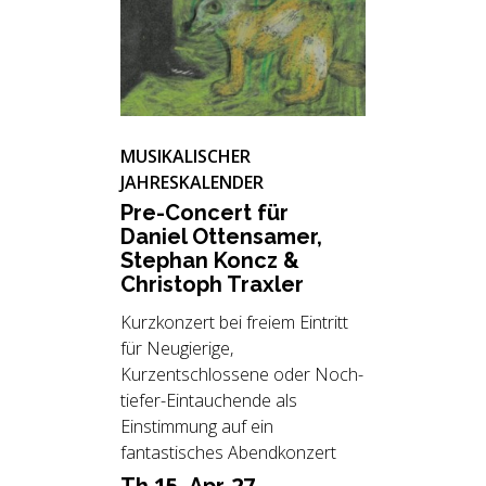
MUSIKALISCHER
JAHRESKALENDER
Pre-Con­cert für
Da­ni­el Ot­ten­sa­mer,
Ste­phan Koncz &
Chris­toph Trax­ler
Kurzkonzert bei freiem Eintritt
für Neugierige,
Kurzentschlossene oder Noch-
tiefer-Eintauchende als
Einstimmung auf ein
fantastisches Abendkonzert
15.
27