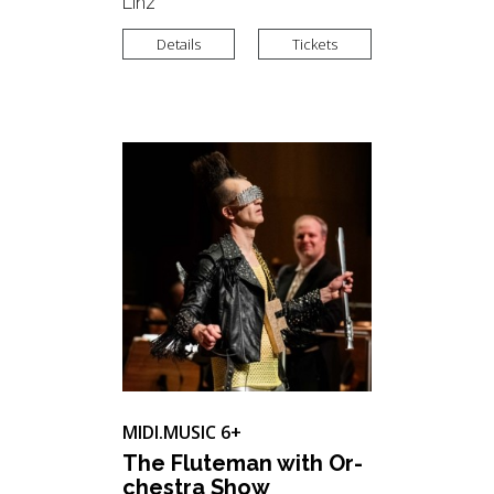
Linz
Details
Tickets
MIDI.MUSIC
6+
The Flute­man with Or­
ches­tra Show