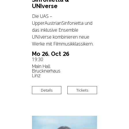
UNI­ver­se
Die UAS –
UpperAustrianSinfonietta und
das inklusive Ensemble
UNIverse kombinieren neue
Werke mit Filmmusikklassikern.
26.
26
Mo
Oct
19:30
Main Hall
Brucknerhaus
Linz
Details
Tickets