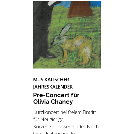
MUSIKALISCHER
JAHRESKALENDER
Pre-Con­cert für
Oli­via Cha­ney
Kurzkonzert bei freiem Eintritt
für Neugierige,
Kurzentschlossene oder Noch-
tiefer-Eintauchende als