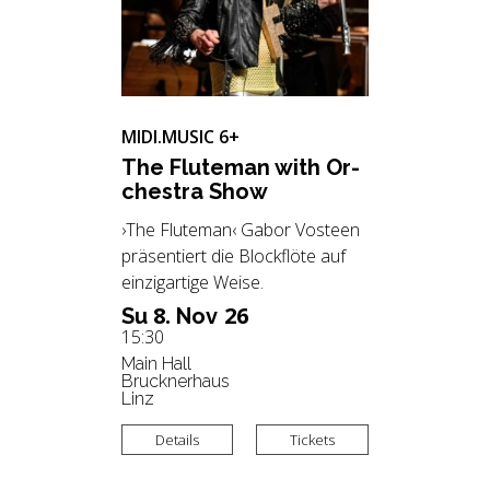
MIDI.MUSIC
6+
The Flute­man with Or­
ches­tra Show
›The Fluteman‹ Gabor Vosteen
präsentiert die Blockflöte auf
einzigartige Weise.
8.
26
Su
Nov
15:30
Main Hall
Brucknerhaus
Linz
Details
Tickets