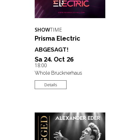
SHOW
TIME
Pris­ma Elec­tric
ABGESAGT!
24.
26
Sa
Oct
18:00
Whole Brucknerhaus
Details