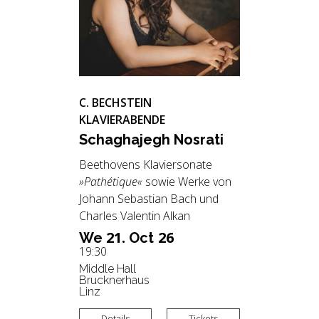
C. BECHSTEIN
KLAVIERABENDE
Schag­ha­jegh Nos­ra­ti
Beethovens Klaviersonate
»Pathétique«
sowie Werke von
Johann Sebastian Bach und
Charles Valentin Alkan
21.
26
We
Oct
19:30
Middle Hall
Brucknerhaus
Linz
Details
Tickets