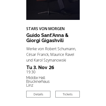
STARS VON MORGEN
Guido Sant’Anna &
Gior­gi Gi­gash­vi­li
Werke von Robert Schumann,
César Franck, Maurice Ravel
und Karol Szymanowski
3.
26
Tu
Nov
19:30
Middle Hall
Brucknerhaus
Linz
Details
Tickets