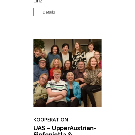
Linz
Details
KOOPERATION
UAS – Up­pe­r­Aus­tri­an­
Sin­fo­ni­et­ta &