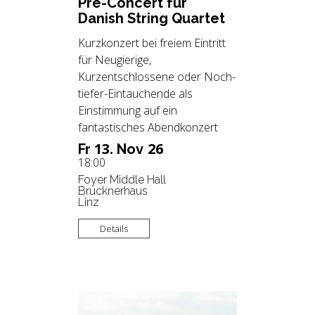
Pre-Con­cert für
Da­nish String Quar­tet
Kurzkonzert bei freiem Eintritt
für Neugierige,
Kurzentschlossene oder Noch-
tiefer-Eintauchende als
Einstimmung auf ein
fantastisches Abendkonzert
13.
26
Fr
Nov
18:00
Foyer Middle Hall
Brucknerhaus
Linz
Details