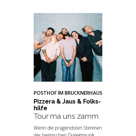
POSTHOF IM BRUCKNERHAUS
Piz­ze­ra & Jaus & Folk­s­
hil­fe
Tour ma uns zamm
Wenn die prägendsten Stimmen
der heimischen Dialektmusik