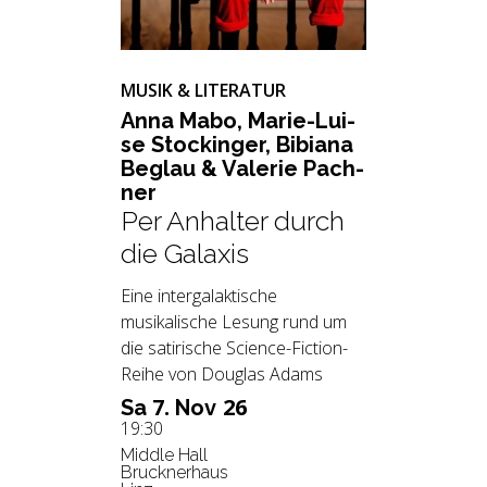
MUSIK & LITERATUR
Anna Mabo, Ma­rie-Lui­
se Stockin­ger, Bi­bia­na
Be­glau & Va­le­rie Pach­
ner
Per Anhalter durch
die Galaxis
Eine intergalaktische
musikalische Lesung rund um
die satirische Science-Fiction-
Reihe von Douglas Adams
7.
26
Sa
Nov
19:30
Middle Hall
Brucknerhaus