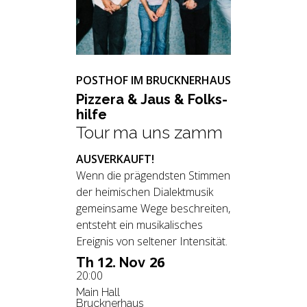
POSTHOF IM BRUCKNERHAUS
Piz­ze­ra & Jaus & Folk­s­
hil­fe
Tour ma uns zamm
AUSVERKAUFT!
Wenn die prägendsten Stimmen
der heimischen Dialektmusik
gemeinsame Wege beschreiten,
entsteht ein musikalisches
Ereignis von seltener Intensität.
12.
26
Th
Nov
20:00
Main Hall
Brucknerhaus