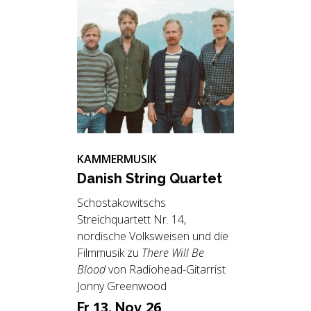
KAMMERMUSIK
Da­nish String Quar­tet
Schostakowitschs
Streichquartett Nr. 14,
nordische Volksweisen und die
Filmmusik zu
There Will Be
Blood
von Radiohead-Gitarrist
Jonny Greenwood
13.
26
Fr
Nov