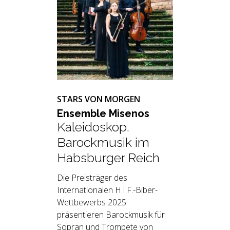
STARS VON MORGEN
En­sem­ble Mi­se­nos
Kaleidoskop.
Barockmusik im
Habsburger Reich
Die Preisträger des
Internationalen H.I.F.-Biber-
Wettbewerbs 2025
präsentieren Barockmusik für
Sopran und Trompete von