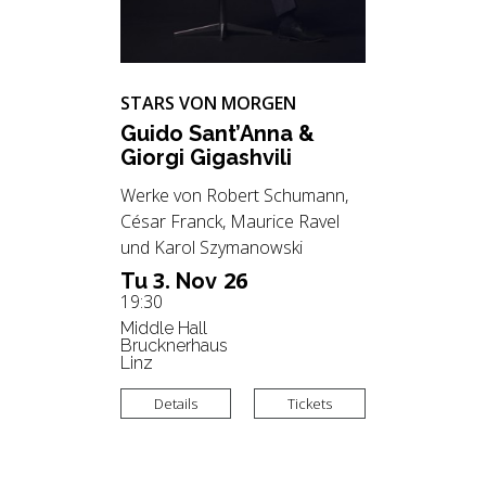
STARS VON MORGEN
Guido Sant’Anna &
Gior­gi Gi­gash­vi­li
Werke von Robert Schumann,
César Franck, Maurice Ravel
und Karol Szymanowski
3.
26
Tu
Nov
19:30
Middle Hall
Brucknerhaus
Linz
Details
Tickets