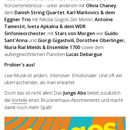
Konzerterlebnisse – unter anderem mit
Olivia Chaney
,
dem
Danish String Quartet
,
Karl Markovics & dem
Eggner Trio
mit Nikolai Gogols
Der Mantel
,
Antoine
Tamestit, Iveta Apkalna & dem WDR
Sinfonieorchester
, mit
Stars von Morgen
wie
Guido
Sant'Anna
und
Giorgi Gigashvili,
Dorothee Oberlinger,
Nuria Rial Mields & Ensemble 1700
sowie dem
außergewöhnlichen Pianisten
Lucas Debargue
.
Probier's aus!
Live-Musik ist anders. Intensiver. Emotionaler. Und oft viel
überraschender, als man erwartet.
Doch das ist nicht alles! Das
Junge Abo
bietet zusätzlich
die
Vorteile
eines Brucknerhaus-Abonnements und macht
damit noch mehr Spaß!