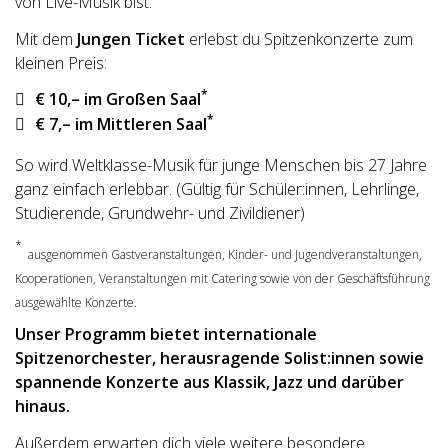
von Live-Musik bist.
Mit dem
Jungen Ticket
erlebst du Spitzenkonzerte zum
kleinen Preis:
*
€ 10,– im Großen Saal
*
€ 7,– im Mittleren Saal
So wird Weltklasse-Musik für junge Menschen bis 27 Jahre
ganz einfach erlebbar. (Gültig für Schüler:innen, Lehrlinge,
Studierende, Grundwehr- und Zivildiener)
*
ausgenommen Gastveranstaltungen, Kinder- und Jugendveranstaltungen,
Kooperationen, Veranstaltungen mit Catering sowie von der Geschäftsführung
ausgewählte Konzerte.
Unser Programm bietet internationale
Spitzenorchester, herausragende Solist:innen sowie
spannende Konzerte aus Klassik, Jazz und darüber
hinaus.
Außerdem erwarten dich viele weitere besondere