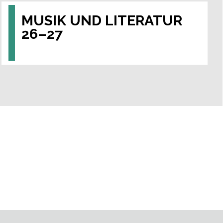
MUSIK UND LITERATUR
26–27
Das gelungene Zusammenspiel von Wort und
Klang stellen in der Saison 26–27 drei
einzigartige Abende unter Beweis.