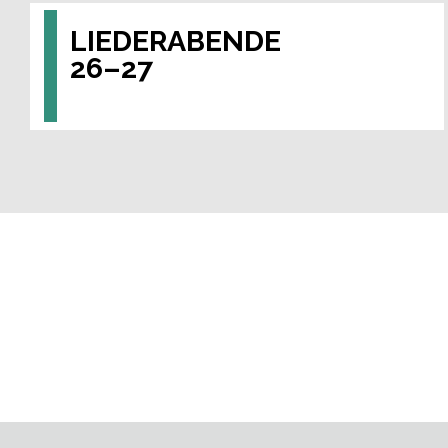
LIEDERABENDE
26–27
Hochkarätige Stimmen sind in der Saison 26–27
im Brucknerhaus Linz zu Gast