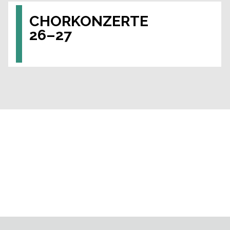
CHORKONZERTE
26–27
Die drei Chorkonzerte der Saison 26–27 machen
Konzertabende, wie das Singen selbst, mit allen
Sinnen erlebbar.