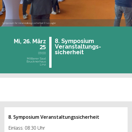
Symposium für Veranstaltungssicherheit © Ivo Lagler
26.
8. Sym­po­si­um
Mi,
März
25
Ver­an­stal­tungs-
si­cher­heit
09:00
Mittlerer Saal
Brucknerhaus
Linz
vergangene Veranstaltung
8. Symposium Veranstaltungssicherheit
Einlass: 08:30 Uhr