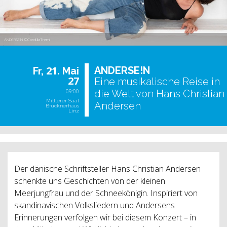
ANDERSE!N ©CordulaTreml
21.
AN­DER­SE!N
Fr,
Mai
27
Eine musikalische Reise in
09:00
die Welt von Hans Christian
Mittlerer Saal
Andersen
Brucknerhaus
Linz
Der dänische Schriftsteller Hans Christian Andersen
schenkte uns Geschichten von der kleinen
Meerjungfrau und der Schneekönigin. Inspiriert von
skandinavischen Volksliedern und Andersens
Erinnerungen verfolgen wir bei diesem Konzert – in