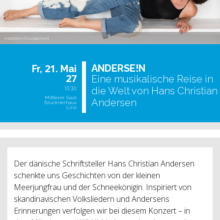
ANDERSE!N ©CordulaTreml
21.
AN­DER­SE!N
Fr,
Mai
27
Eine musikalische Reise in
10:30
die Welt von Hans Christian
Mittlerer Saal
Andersen
Brucknerhaus
Linz
Der dänische Schriftsteller Hans Christian Andersen
schenkte uns Geschichten von der kleinen
Meerjungfrau und der Schneekönigin. Inspiriert von
skandinavischen Volksliedern und Andersens
Erinnerungen verfolgen wir bei diesem Konzert – in