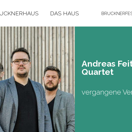
RUCKNERHAUS
DAS HAUS
BRUCKNERFES
An­dre­as Fei
Quar­tet
vergangene Ver