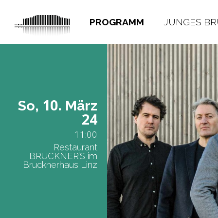
PROGRAMM
JUNGES B
10.
So,
März
24
11:00
Restaurant
BRUCKNER’S im
Brucknerhaus Linz