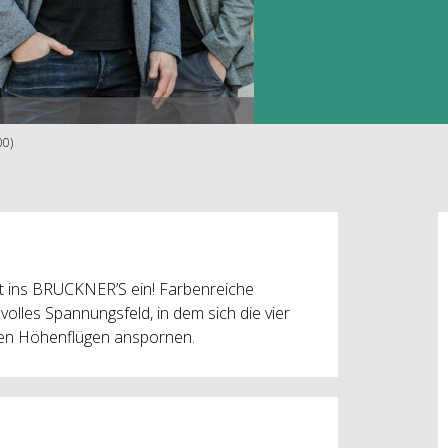
00)
et ins BRUCKNER’S ein! Farbenreiche
olles Spannungsfeld, in dem sich die vier
hen Höhenflügen anspornen.