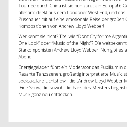
Tournee durch China ist sie nun zurück in Europa! 6 G
allesamt direkt aus dem Londoner West End, und das 
Zuschauer mit auf eine emotionale Reise der großen G
Kompositionen von Andrew Lloyd Webber!
Wer kennt sie nicht? Titel wie “Don’t Cry for me Argenti
One Look” oder “Music of the Night”? Die weltbekannt
Starkomponisten Andrew Lloyd Webber! Nun gibt es all
Abend.
Energiegeladen führt ein Moderator das Publikum in
Rasante Tanzszenen, großartig interpretierte Musik, 
spektakuläre Lichtshow - die „Andrew Lloyd Webber Mu
Eine Show, die sowohl die Fans des Meisters begeist
Musik ganz neu entdecken.