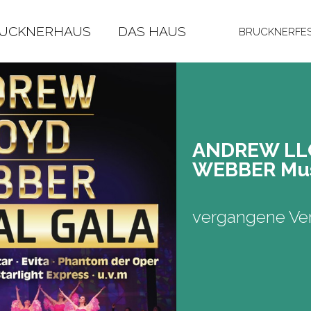
RUCKNERHAUS
DAS HAUS
BRUCKNERFES
AN­DREW L
WEB­BER Mu­s
vergangene Ver