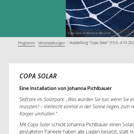
Copa Solar © Marlene Mautner
Ausstellung "Copa Solar" (15.9.-4.10.20
Programm
Veranstaltungen
COPA SOLAR
Eine Installation von Johanna Pichlbauer
Selfcare im Solarpark: „Was würden Sie tun, wenn Sie e
müssten? – Vielleicht einmal in der Sonne liegen, zum
Körper umhüllen.“
Mit
Copa Solar
schickt Johanna Pichlbauer einen Solarp
gestalteten Paneele haben alle Liegen besetzt, statt H