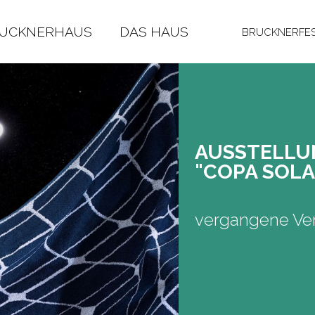
RUCKNERHAUS
DAS HAUS
BRUCKNERFES
AUS­STEL­L
"COPA SOLA
vergangene Ver