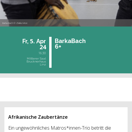
Barka Bach © Zlatko Micic
5.
Bar­ka­Bach
Fr,
Apr
24
6+
16:30
Mittlerer Saal
Brucknerhaus
Linz
vergangene Veranstaltung
Afrikanische Zaubertänze
Ein ungewöhnliches Matros*innen-Trio betritt die