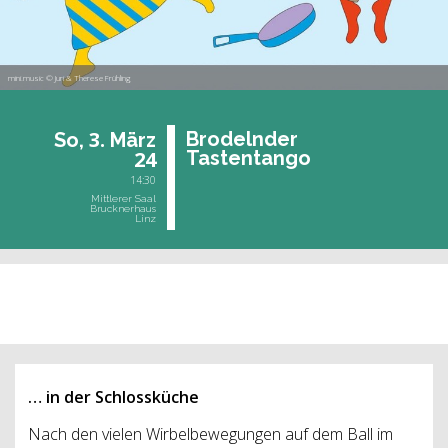
mini.music © Juri & Therese Frühling
3.
Bro­deln­der
So,
März
24
Tas­ten­tan­go
14:30
Mittlerer Saal
Brucknerhaus
Linz
vergangene Veranstaltung
… in der Schlossküche
Nach den vielen Wirbelbewegungen auf dem Ball im