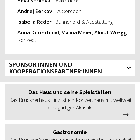
Yova Serkova
| Akkordeon
Andrej Serkov
| Akkordeon
Isabella Reder
ǀ Bühnenbild & Ausstattung
Anna Dürrschmid
,
Malina Meier
,
Almut Wregg
ǀ
Konzept
SPONSOR:INNEN UND
KOOPERATIONSPARTNER:INNEN
Das Haus und seine Spielstätten
Das Brucknerhaus Linz ist ein Konzerthaus mit weltweit
einzigartiger Akustik.
Gastronomie