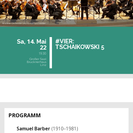
Bruckner Orchester Linz © Reinhard Winkler
14.
#VIER:
Sa,
Mai
22
TSCHAI­KOW­SKI 5
19:30
Großer Saal
Brucknerhaus
Linz
vergangene Veranstaltung
PROGRAMM
Samuel Barber
(1910–1981)