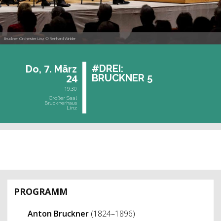
Bruckner Orchester Linz © Reinhard Winkler
7.
#DREI:
Do,
März
24
BRUCK­NER 5
19:30
Großer Saal
Brucknerhaus
Linz
vergangene Veranstaltung
PROGRAMM
Anton Bruckner
(1824–1896)