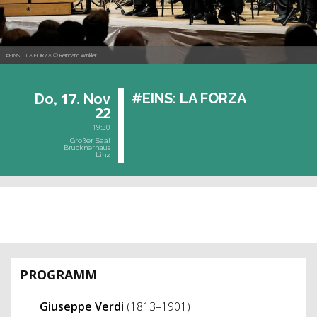
#EINS | LA FORZA © Reinhard Winkler
17.
#EINS: LA FORZA
Do,
Nov
22
19:30
Großer Saal
Brucknerhaus
Linz
vergangene Veranstaltung
PROGRAMM
Giuseppe Verdi
(1813–1901)