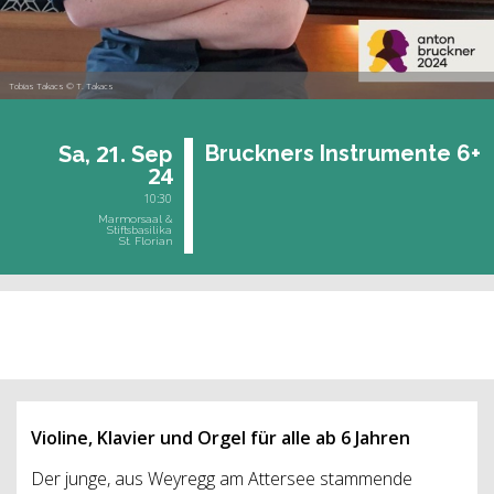
Tobias Takacs © T. Takacs
21.
Bruck­ners In­stru­men­te 6+
Sa,
Sep
24
10:30
Marmorsaal &
Stiftsbasilika
St. Florian
vergangene Veranstaltung
Violine, Klavier und Orgel für alle ab 6 Jahren
Der junge, aus Weyregg am Attersee stammende