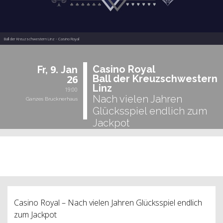
Ball der Kreuzschwestern Linz - Casino Royal
9.
Ca­si­no Royal
Fr,
Jan
26
Ball der Kreuz­schwes­tern
Linz
19:00
Nach vielen Jahren
Ganzes Brucknerhaus
Glücksspiel endlich zum
Jackpot
vergangene Veranstaltung
Casino Royal – Nach vielen Jahren Glücksspiel endlich
zum Jackpot