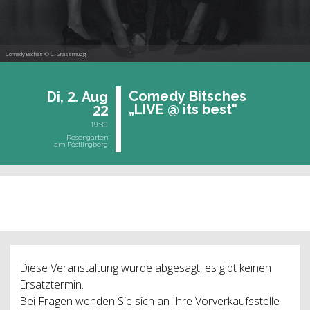
Comedy Bitches © C. Grassmugg
2.
Co­me­dy Bit­sches
Di,
Aug
22
„LIVE @ its best"
19:30
Rosengarten
am Pöstlingberg
vergangene Veranstaltung
Diese Veranstaltung wurde abgesagt, es gibt keinen
Ersatztermin.
Bei Fragen wenden Sie sich an Ihre Vorverkaufsstelle