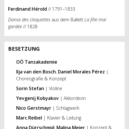
Ferdinand Hérold
// 1791–1833
Danse des claquettes
aus dem Ballett
La fille mal
gardée
// 1828
BESETZUNG
OÖ Tanzakademie
Ilja van den Bosch
,
Daniel Morales Pérez
|
Choreografie & Konzept
Sorin Stefan
| Violine
Yevgenij Kobyakov
| Akkordeon
Nico Gerstmayr
| Schlagwerk
Marc Reibel
| Klavier & Leitung
Anna Dürrschmid
,
Malina Meier
| Konzept &