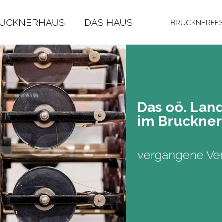
RUCKNERHAUS
DAS HAUS
BRUCKNERFES
Das oö. Lan­
im Bruck­ner
vergangene Ver