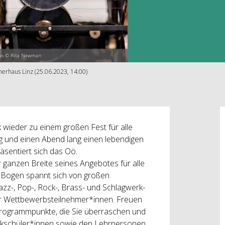
us © Rita Newman
erhaus Linz (25.06.2023, 14:00)
wieder zu einem großen Fest für alle
g und einen Abend lang einen lebendigen
räsentiert sich das Oö.
 ganzen Breite seines Angebotes für alle
r Bogen spannt sich von großen
z-, Pop-, Rock-, Brass- und Schlagwerk-
ter Wettbewerbsteilnehmer*innen. Freuen
 Programmpunkte, die Sie überraschen und
ikschüler*innen sowie den Lehrpersonen