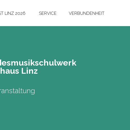
T LINZ 2026
SERVICE
VERBUNDENHEIT
des­mu­sik­schul­werk
­haus Linz
anstaltung