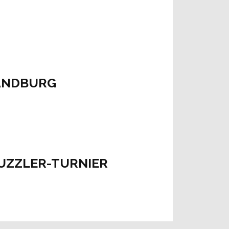
SANDBURG
UZZLER-TURNIER
nau)