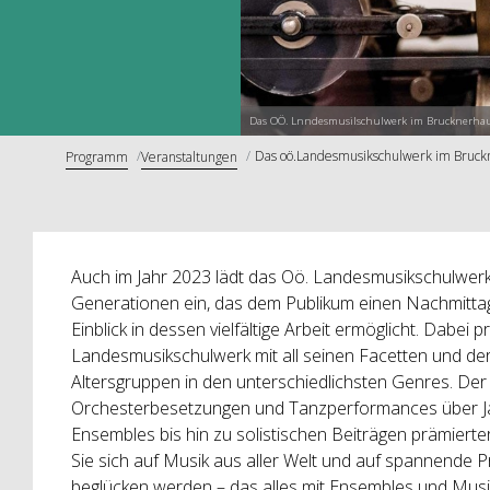
Das OÖ. Lnndesmusilschulwerk im Brucknerha
Das oö.Landesmusikschulwerk im Bruckn
Programm
Veranstaltungen
Auch im Jahr 2023 lädt das Oö. Landesmusikschulwerk 
Generationen ein, das dem Publikum einen Nachmitta
Einblick in dessen vielfältige Arbeit ermöglicht. Dabei p
Landesmusikschulwerk mit all seinen Facetten und der
Altersgruppen in den unterschiedlichsten Genres. De
Orchesterbesetzungen und Tanzperformances über Jaz
Ensembles bis hin zu solistischen Beiträgen prämier
Sie sich auf Musik aus aller Welt und auf spannende
beglücken werden – das alles mit Ensembles und Mus