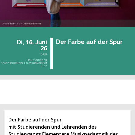
Antons Kidsclub 6+ © Reinhard Winkler
16.
Der Farbe auf der Spur
Di,
Juni
26
16:00
Haupteingang
Anton Bruckner Privatuniversität
Linz
vergangene Veranstaltung
Der Farbe auf der Spur
mit Studierenden und Lehrenden des
Studiengangs Elementare Musikpädagogik der