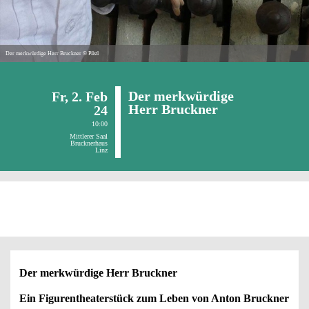
Der merkwürdige Herr Bruckner © Pilstl
Der merkwürdige
Fr,
2.
Feb
Herr Bruckner
24
10:00
Mittlerer Saal
Brucknerhaus
Linz
vergangene Veranstaltung
Der merkwürdige Herr Bruckner
Ein Figurentheaterstück zum Leben von Anton Bruckner