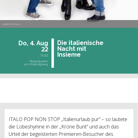
Insieme © Hesz
4.
Die ita­lie­ni­sche
Do,
Aug
22
Nacht mit
In­sie­me
19:30
Rosengarten
am Pöstlingberg
vergangene Veranstaltung
ITALO POP NON STOP „Italienurlaub pur“ – so lautete
die Lobeshymne in der „Krone Bunt“ und auch das
Urteil der begeisterten Premieren-Besucher des