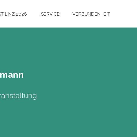
T LINZ 2026
SERVICE
VERBUNDENHEIT
e­mann
anstaltung