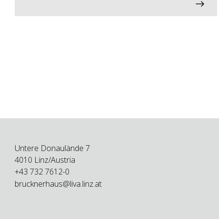
Untere Donaulände 7
4010 Linz/Austria
+43 732 7612-0
brucknerhaus@liva.linz.at