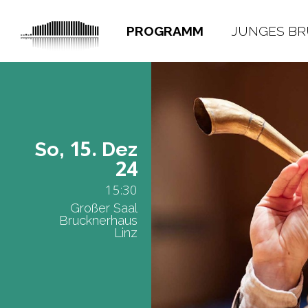
PROGRAMM
JUNGES B
15.
So,
Dez
24
15:30
Großer Saal
Brucknerhaus
Linz