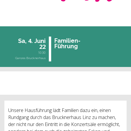
4.
Fa­mi­li­en-
Sa,
Juni
22
Füh­rung
10:30
Ganzes Brucknerhaus
vergangene Veranstaltung
Unsere Hausführung lädt Familien dazu ein, einen
Rundgang durch das Brucknerhaus Linz zu machen,
der nicht nur den Eintritt in die Konzertsäle ermöglicht,