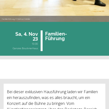
Familienführung © Reinhard Winkler
4.
Fa­mi­li­en-
Sa,
Nov
23
Füh­rung
10:30
Ganzes Brucknerhaus
vergangene Veranstaltung
Bei dieser exklusiven Hausführung laden wir Familien
ein herauszufinden, was es alles braucht, um ein
Konzert auf die Bühne zu bringen. Vom