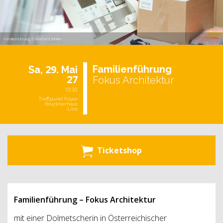
Familienführung © Reinhard Winkler
29.
Fa­mi­li­en­füh­rung
Sa,
Mai
27
Fokus Architektur
10:30
Treffpunkt Foyer
Brucknerhaus
Linz
Ticketshop
Familienführung – Fokus Architektur
mit einer Dolmetscherin in Österreichischer