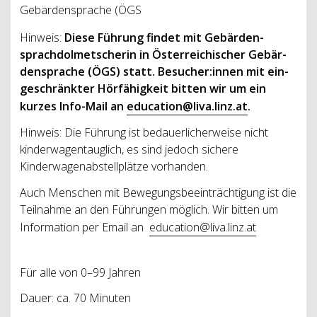
Gebärdensprache (ÖGS
Hinweis:
Diese Füh­run­g findet mit Gebär­den­
sprach­dol­met­sche­rin in Öster­rei­chi­scher Gebär­
den­spra­che (ÖGS) statt. Besucher:innen mit ein­
ge­schränk­ter Hörfähigkeit bitten wir um ein
kurzes Info-Mail an
education@liva.linz.at
.
Hinweis: Die Führung ist bedauerlicherweise nicht
kinderwagentauglich, es sind jedoch sichere
Kinderwagenabstellplätze vorhanden.
Auch Menschen mit Bewegungsbeeinträchtigung ist die
Teilnahme an den Führungen möglich. Wir bitten um
Information per Email an
education@liva.linz.at
Für alle von 0–99 Jahren
Dauer: ca. 70 Minuten