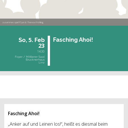
zusammen.spiel © Juri & Therese Frühling
5.
Fa­sching Ahoi!
So,
Feb
23
14:30
Foyer / Mittlerer Saal
Brucknerhaus
Linz
vergangene Veranstaltung
Fasching Ahoi!
„Anker auf und Leinen los!“, heißt es diesmal beim