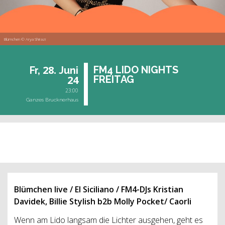
Blümchen © Arya Shirazi
28.
FM4 LIDO NIGHTS
Fr,
Juni
24
FREI­TAG
23:00
Ganzes Brucknerhaus
vergangene Veranstaltung
Blümchen live / El Siciliano / FM4-DJs Kristian
Davidek, Billie Stylish b2b Molly Pocket/ Caorli
Wenn am Lido langsam die Lichter ausgehen, geht es