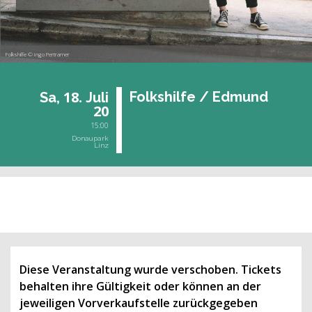
Folkshilfe © Ingo Pertramer
18.
Folk­s­hil­fe / Ed­mund
Sa,
Juli
20
15:00
Donaupark
Linz
vergangene Veranstaltung
Diese Veranstaltung wurde verschoben. Tickets
behalten ihre Gültigkeit oder können an der
jeweiligen Vorverkaufstelle zurückgegeben