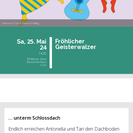
mini.music © Juri & Therese Frühling
25.
Fröh­li­cher
Sa,
Mai
24
Geis­ter­wal­zer
14:30
Mittlerer Saal
Brucknerhaus
Linz
vergangene Veranstaltung
… unterm Schlossdach
Endlich erreichen Antonella und Tari den Dachboden