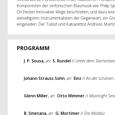
Komponisten der sinfonischen Blasmusik wie Philip S
Orchester innovative Wege beschreiten, und dazu wurd
vielseitigsten Instrumentalisten der Gegenwart, ein 
eingeladen: Der Tubist und Kabarettist Andreas Marti
PROGRAMM
J. P. Sousa,
arr.
S. Rundel
//
Unter dem Sternenba
Johann Strauss Sohn
, arr.
Einz
//
An der schönen
Glenn Miller,
arr.
Otto Wimmer
//
Moonlight Ser
B. Smetana,
arr.
G. Mortimer
//
Die Moldau