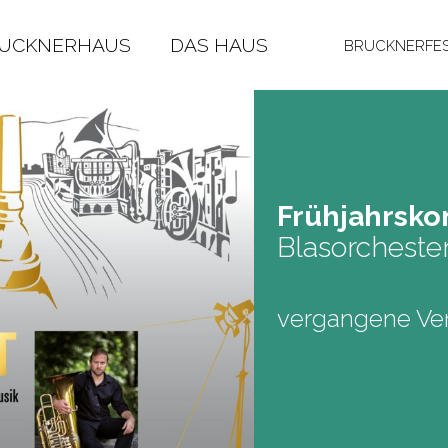
RUCKNERHAUS
DAS HAUS
BRUCKNERFES
Früh­jahrs­ko
Blasorcheste
vergangene Ver