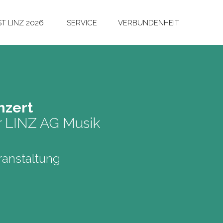
T LINZ 2026
SERVICE
VERBUNDENHEIT
n­zert
r LINZ AG Musik
anstaltung